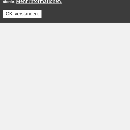
Mehr Informationen.
überein.
OK, verstanden.
Jetzt einloggen und reservieren
Betreut durch
Stiftung "Ecken Wecken"
.
Herzlichen Dank an unsere Förderer
ÜBER UNS
INFORMATIONEN
Das Projekt
Login
Wer wir sind
Registrieren
Blog
Partner werden
FAQ
AGB
Presse
Datenschutz
KONTAKT