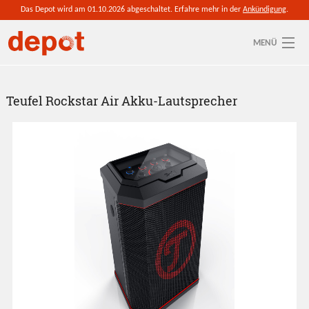
Direkt zum Inhalt
Das Depot wird am 01.10.2026 abgeschaltet. Erfahre mehr in der
Ankündigung
.
MENÜ
Sie sind hier
Aktuelle depot-Region: Hohe Börde
Teufel Rockstar Air Akku-Lautsprecher
So funktioniert's
1
von
1
Ressourcen
Anmelden