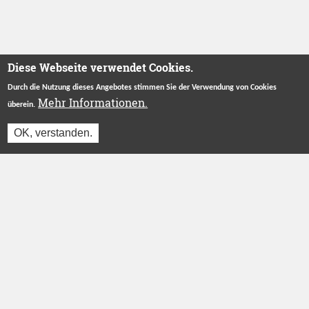
Diese Webseite verwendet Cookies.
Durch die Nutzung dieses Angebotes stimmen Sie der Verwendung von Cookies
Mehr Informationen.
überein.
OK, verstanden.
Jetzt einloggen und reservieren
Betreut durch
Stiftung "Ecken Wecken"
.
Herzlichen Dank an unsere Förderer
ÜBER UNS
INFORMATIONEN
Das Projekt
Login
Wer wir sind
Registrieren