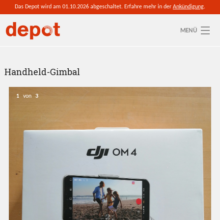
Direkt zum Inhalt
Das Depot wird am 01.10.2026 abgeschaltet. Erfahre mehr in der
Ankündigung
.
MENÜ
Sie sind hier
Aktuelle depot-Region: Hohe Börde
Handheld-Gimbal
So funktioniert's
1
von
3
Ressourcen
Anmelden