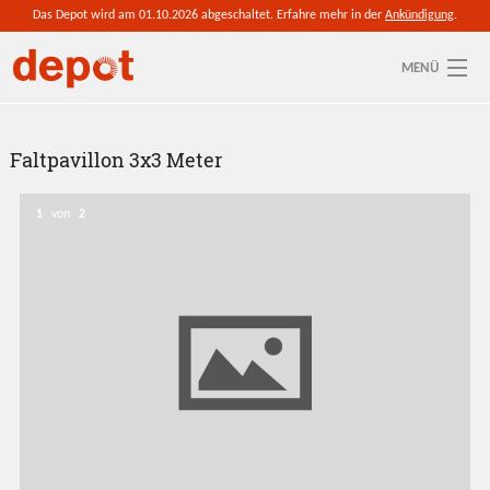
Direkt zum Inhalt
Das Depot wird am 01.10.2026 abgeschaltet. Erfahre mehr in der
Ankündigung
.
MENÜ
Sie sind hier
Aktuelle depot-Region: Hohe Börde
Faltpavillon 3x3 Meter
So funktioniert's
1
von
2
Ressourcen
Anmelden